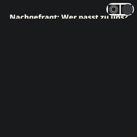
Nachgefragt: Wer passt zu uns?
David
Heiko Siedt
Baumeister
Ulrike Evers
Head of Software
Head of Data &
Head of Finance
Engineering
Analytics