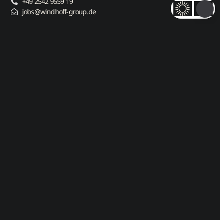
+49 2542 9559 19
jobs@windhoff-group.de
Folge uns
Direkt zu
Jobs
Kontakt
Impressum
Datenschutzerklärung
Grovid
© 2026 Windhoff Group. All Rights Reserved.