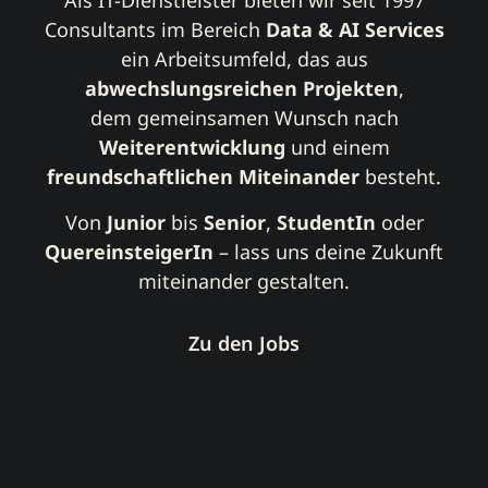
Als IT-Dienstleister bieten wir seit 1997
Consultants im Bereich
Data & AI Services
ein Arbeitsumfeld, das aus
abwechslungsreichen Projekten
,
dem gemeinsamen Wunsch nach
Weiterentwicklung
und einem
freundschaftlichen
Miteinander
besteht.
Von
Junior
bis
Senior
,
StudentIn
oder
QuereinsteigerIn
– lass uns deine Zukunft
miteinander gestalten.
Zu den Jobs